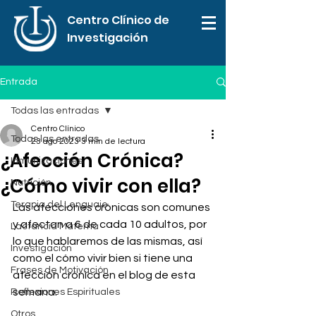
Centro Clínico de
Investigación
Entrada
Todas las entradas
Centro Clínico
Todas las entradas
23 ago 2023
3 min de lectura
¿Afección Crónica?
Inmunizaciones
¿Cómo vivir con ella?
Nutrición
Terapia del Lenguaje
Las afecciones crónicas son comunes 
y afectan a 6 de cada 10 adultos, por 
Lactancia Materna
lo que hablaremos de las mismas, así 
Investigación
como el cómo vivir bien si tiene una 
Frases de Motivación
afección crónica en el blog de esta 
semana. 
Reflexiones Espirituales
Otros