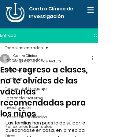
Centro Clínico de
Investigación
Entrada
Todas las entradas
Centro Clínico
Todas las entradas
4 ago 2021
2 min de lectura
Este regreso a clases,
Inmunizaciones
no te olvides de las
Nutrición
vacunas
Terapia del Lenguaje
Lactancia Materna
recomendadas para
Investigación
los niños
Frases de Motivación
Las familias han puesto de su parte 
Reflexiones Espirituales
quedándose en casa, en la medida 
Otros