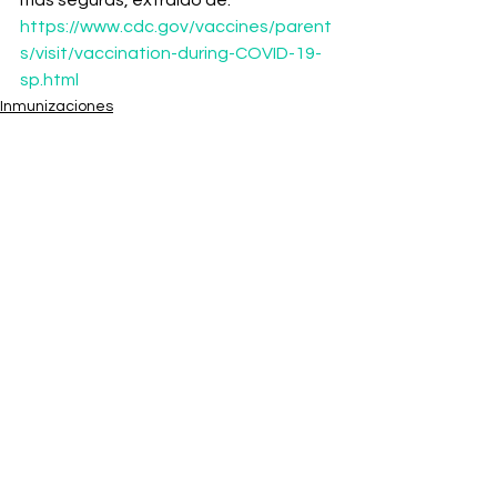
más seguras, extraído de: 
https://www.cdc.gov/vaccines/parent
s/visit/vaccination-during-COVID-19-
sp.html
Inmunizaciones
Investigación
Ver todo
Entradas recientes