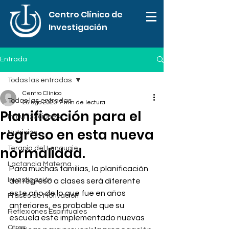
Centro Clínico de
Investigación
Entrada
Todas las entradas
Centro Clínico
Todas las entradas
26 ago 2020
7 min de lectura
Planificación para el
Inmunizaciones
regreso en esta nueva
Nutrición
normalidad.
Terapia del Lenguaje
Lactancia Materna
Para muchas familias, la planificación 
Investigación
del regreso a clases será diferente 
este año de lo que fue en años 
Frases de Motivación
anteriores, es probable que su 
Reflexiones Espirituales
escuela este implementado nuevas 
Otros