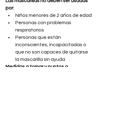
Las mascarillas no deben ser usadas 
por:
Niños menores de 2 años de edad
Personas con problemas 
respiratorios
Personas que están 
inconscientes, incapacitadas o 
que no son capaces de quitarse 
la mascarilla sin ayuda
Medidas a tomar y puntos a 
considerar
Tenga varias mascarillas de modo 
que pueda lavarlas a diario y 
tenga repuestos siempre listos. 
Elija mascarillas que:
Se ajusten de manera firme 
pero cómoda contra los 
lados de la cara
Cubran por completo la nariz 