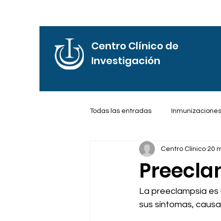
Centro Clínico de
Investigación
Todas las entradas
Inmunizacione
Centro Clínico
20 
Frases de Motivación
Reflexi
Preecla
La preeclampsia es 
sus síntomas, causa