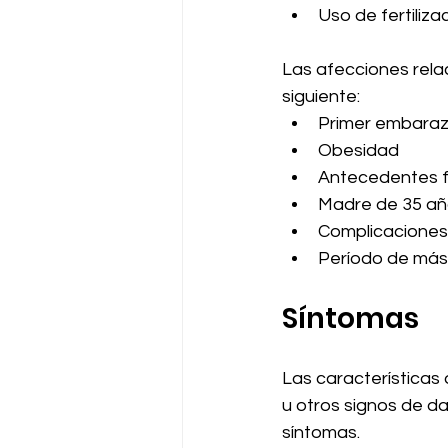
Uso de fertilizac
Las afecciones rela
siguiente:
Primer embarazo
Obesidad
Antecedentes f
Madre de 35 añ
Complicaciones
Período de más
Síntomas
Las características q
u otros signos de d
síntomas. 