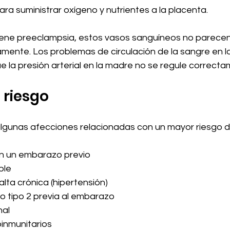
ra suministrar oxígeno y nutrientes a la placenta.
ene preeclampsia, estos vasos sanguíneos no parecen 
amente. Los problemas de circulación de la sangre en l
 la presión arterial en la madre no se regule correcta
 riesgo
algunas afecciones relacionadas con un mayor riesgo d
n un embarazo previo
ple
 alta crónica (hipertensión)
 o tipo 2 previa al embarazo
nal
inmunitarios