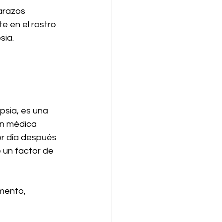
arazos 
e en el rostro 
sia.
psia, es una 
ón médica 
r día después 
 un factor de 
mento, 