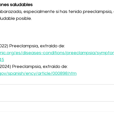
iones saludables
barazada, especialmente si has tenido preeclampsia, 
ludable posible.
022) Preeclampsia, extraído de: 
inic.org/es/diseases-conditions/preeclampsia/sympto
45
2024) Preeclampsia, extraído de: 
.gov/spanish/ency/article/000898.htm