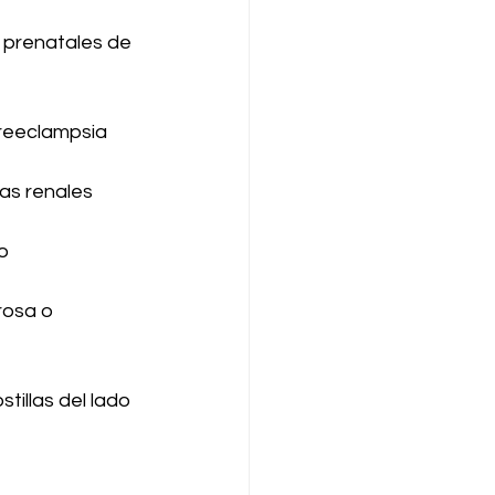
 prenatales de 
preeclampsia 
mas renales
o
rosa o 
tillas del lado 