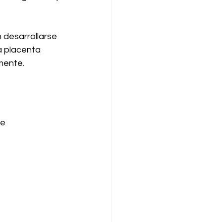
desarrollarse 
a placenta 
mente.
e 