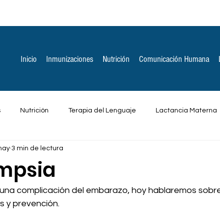
Inicio
Inmunizaciones
Nutrición
Comunicación Humana
s
Nutrición
Terapia del Lenguaje
Lactancia Materna
may
3 min de lectura
ones Espirituales
Otros
mpsia
una complicación del embarazo, hoy hablaremos sobre 
s y prevención.