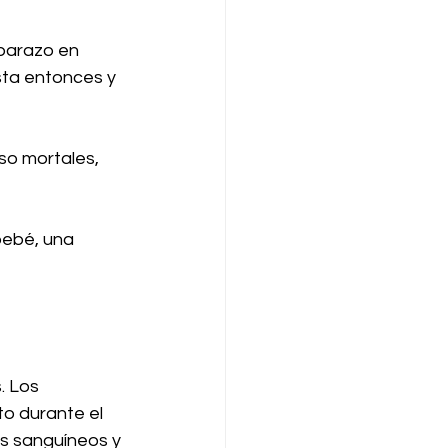
barazo en 
sta entonces y 
so mortales, 
bebé, una 
. Los 
to durante el 
s sanguíneos y 