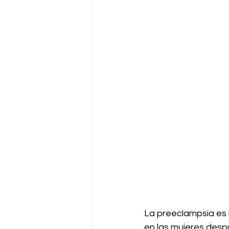
La preeclampsia es l
en las mujeres des