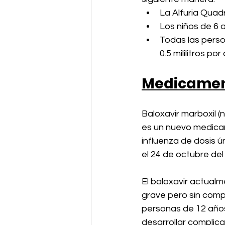
La Alfuria Quad
Los niños de 6 a
Todas las perso
0.5 mililitros por
Medicamen
Baloxavir marboxil (
es un nuevo medicam
influenza de dosis 
el 24 de octubre del
El baloxavir actualm
grave pero sin compl
personas de 12 años
desarrollar complica