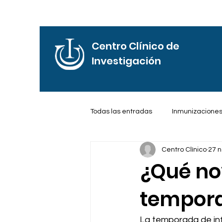
Centro Clínico de
Investigación
Todas las entradas
Inmunizacione
Centro Clínico
27 n
Frases de Motivación
Reflexi
¿Qué no
tempora
La temporada de infl