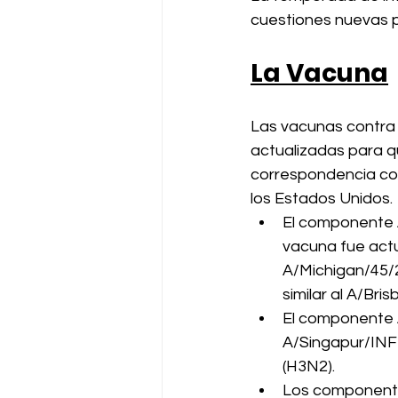
cuestiones nuevas 
La Vacuna
Las vacunas contra l
actualizadas para q
correspondencia con 
los Estados Unidos.
El componente 
vacuna fue actua
A/Michigan/45/
similar al A/Br
El componente A
A/Singapur/INFI
(H3N2). 
Los componentes