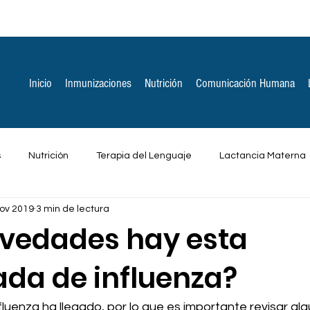
Inicio
Inmunizaciones
Nutrición
Comunicación Humana
s
Nutrición
Terapia del Lenguaje
Lactancia Materna
ov 2019
3 min de lectura
ones Espirituales
Otros
vedades hay esta
da de influenza?
uenza ha llegado, por lo que es importante revisar alg