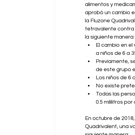
alimentos y medica
aprobó un cambio en
la Fluzone Quadrival
tetravalente contra 
la siguiente manera:
El cambio en el
a niños de 6 a 
Previamente, s
de este grupo et
Los niños de 6 a
No existe prefe
Todas las perso
0.5 mililitros por 
En octubre de 2018, 
Quadrivalent, una va
siguiente manera: