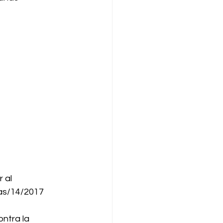
 al 
as/14/2017 
ntra la 