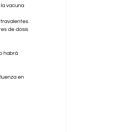
 la vacuna 
travalentes. 
tes de dosis 
o habrá 
fluenza en 