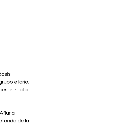
dosis.
rupo etario. 
rían recibir 
fluria 
ctando de la 