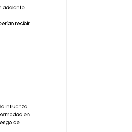
 adelante. 
.
rían recibir 
a influenza 
nfermedad en 
iesgo de 