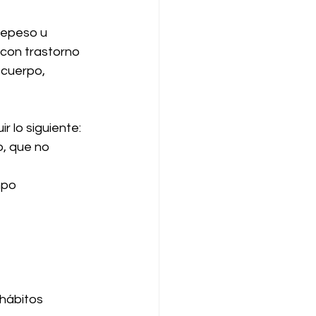
repeso u 
con trastorno 
 cuerpo, 
r lo siguiente:
o, que no 
mpo 
hábitos 