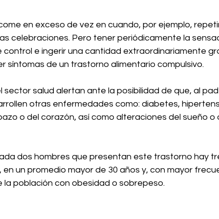
come en exceso de vez en cuando, por ejemplo, repetir
las celebraciones. Pero tener periódicamente la sensa
 control e ingerir una cantidad extraordinariamente g
r síntomas de un trastorno alimentario compulsivo.
l sector salud alertan ante la posibilidad de que, al pa
arrollen otras enfermedades como: diabetes, hipertensi
 bazo o del corazón, así como alteraciones del sueño o d
ada dos hombres que presentan este trastorno hay tr
 en un promedio mayor de 30 años y, con mayor frecuen
de la población con obesidad o sobrepeso.