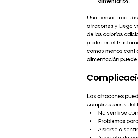
alimentarios.
Una persona con buli
atracones y luego vo
de las calorías adici
padeces el trastorno
comas menos cantida
alimentación puede 
Complicaci
Los atracones puede
complicaciones del t
No sentirse cómo
Problemas para f
Aislarse o senti
Aumento de pe