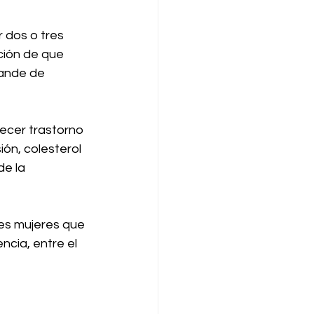
 dos o tres 
ción de que 
rande de 
decer trastorno 
ón, colesterol 
e la 
es mujeres que 
cia, entre el 