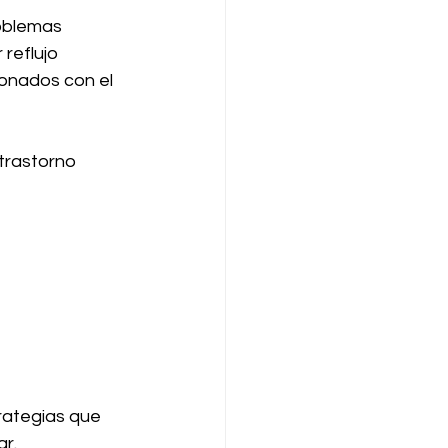
oblemas 
reflujo 
ionados con el 
trastorno 
rategias que 
ar.