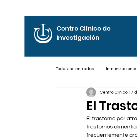
Centro Clínico de
Investigación
Todas las entradas
Inmunizacione
Centro Clínico
17 d
Frases de Motivación
Reflexi
El Trast
El trastorno por at
trastornos alimentic
frecuentemente gran