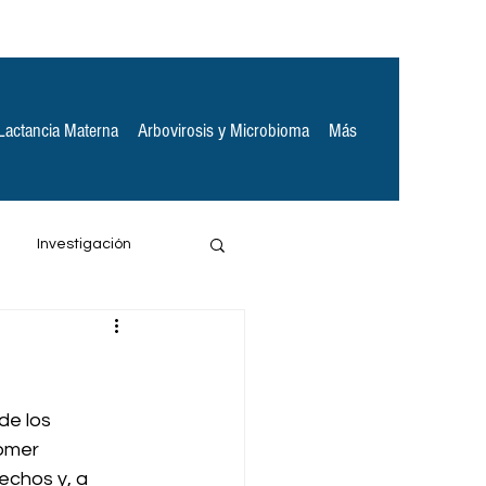
Lactancia Materna
Arbovirosis y Microbioma
Más
Investigación
e los 
omer 
chos y, a 