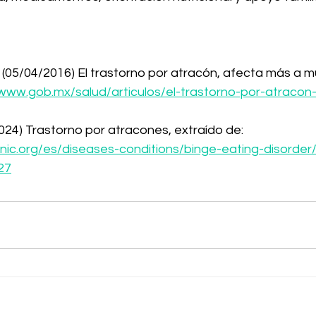
(05/04/2016) El trastorno por atracón, afecta más a mu
/www.gob.mx/salud/articulos/el-trastorno-por-atraco
024) Trastorno por atracones, extraído de: 
inic.org/es/diseases-conditions/binge-eating-disorde
27