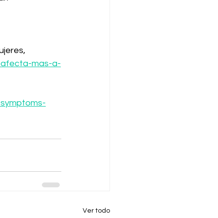
jeres, 
n-afecta-mas-a-
r/symptoms-
Ver todo