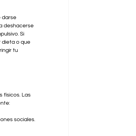
 darse 
ara deshacerse 
ulsivo. Si 
 dieta o que 
ngir tu 
físicos. Las 
ente:
iones sociales.