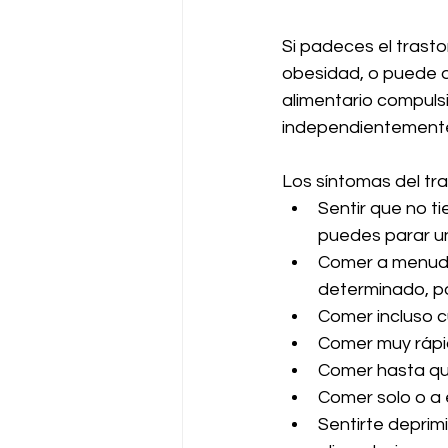
Si padeces el trast
obesidad, o puede q
alimentario compuls
independientemente
Los síntomas del tra
Sentir que no t
puedes parar u
Comer a menudo
determinado, po
Comer incluso c
Comer muy rápi
Comer hasta qu
Comer solo o a 
Sentirte deprim