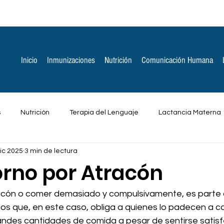
Inicio
Inmunizaciones
Nutrición
Comunicación Humana
s
Nutrición
Terapia del Lenguaje
Lactancia Materna
ic 2025
3 min de lectura
ones Espirituales
Otros
orno por Atracón
racón o comer demasiado y compulsivamente, es parte d
ios que, en este caso, obliga a quienes lo padecen a c
des cantidades de comida a pesar de sentirse satisfe