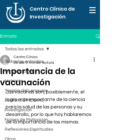
Centro Clínico de
Investigación
Entrada
Todas las entradas
Centro Clínico
Todas las entradas
29 abr
3 min de lectura
Importancia de la
Inmunizaciones
vacunación
Nutrición
Terapia del Lenguaje
Las vacunas son, posiblemente, el 
logro más importante de la ciencia 
Lactancia Materna
para la salud de las personas y su 
Investigación
desarrollo, por lo que hoy hablaremos 
Frases de Motivación
de la importancia de las mismas.
Reflexiones Espirituales
Otros