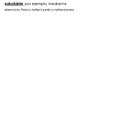
saludable
, por ejemplo, mediante 
ejercicio físico adecuado y relaciones 
sociales positivas.
Referencias: 
World Health Organization (Sep/15) 
Preguntas y respuestas sobre la 
hipertensión, extraído de: 
https://www.who.int/features/qa/82/e
s/
Otros