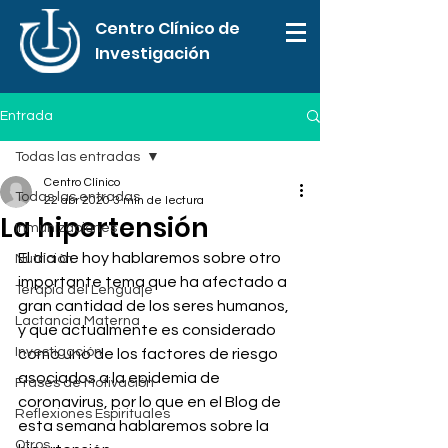
Centro Clínico de
Investigación
Entrada
Todas las entradas
Centro Clínico
Todas las entradas
22 abr 2020
3 min de lectura
La hipertensión
Inmunizaciones
El día de hoy hablaremos sobre otro 
Nutrición
importante tema que ha afectado a 
Terapia del Lenguaje
gran cantidad de los seres humanos, 
Lactancia Materna
y que actualmente es considerado 
Investigación
como uno de los factores de riesgo 
asociados a la epidemia de 
Frases de Motivación
coronavirus, por lo que en el Blog de 
Reflexiones Espirituales
esta semana hablaremos sobre la 
Otros