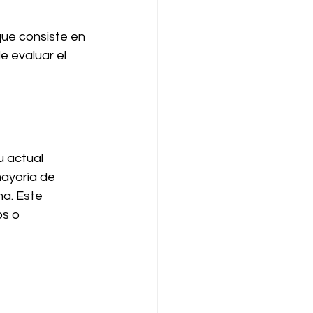
que consiste en 
e evaluar el 
 actual 
ayoría de 
a. Este 
s o 