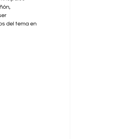
ñón, 
er 
os del tema en 