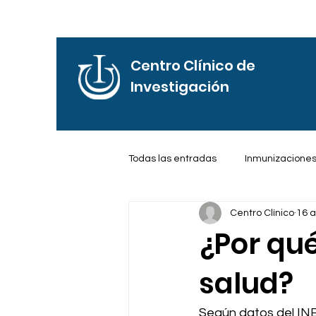
Centro Clínico de
Investigación
Todas las entradas
Inmunizacione
Centro Clínico
16 
Frases de Motivación
Reflexi
¿Por qu
salud?
Según datos del INEG