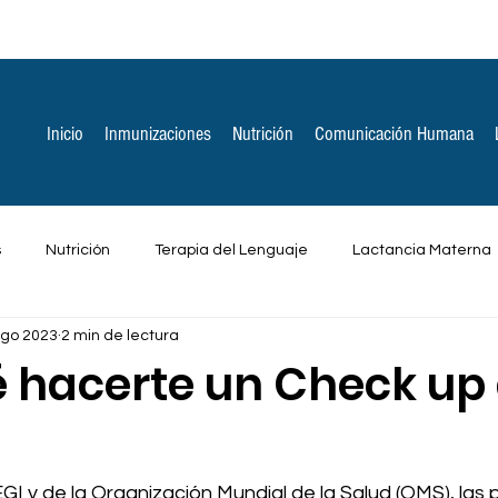
Inicio
Inmunizaciones
Nutrición
Comunicación Humana
s
Nutrición
Terapia del Lenguaje
Lactancia Materna
ago 2023
2 min de lectura
ones Espirituales
Otros
é hacerte un Check up 
I y de la Organización Mundial de la Salud (OMS), las p