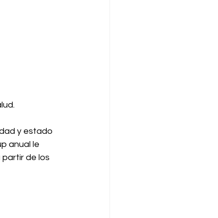
lud.
dad y estado 
p anual le 
artir de los 