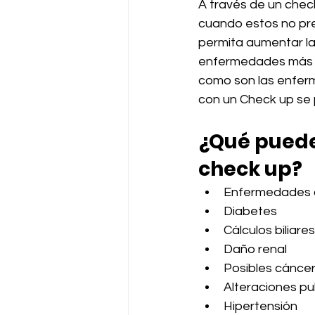
A través de un chec
cuando estos no pre
permita aumentar la
enfermedades más d
como son las enferm
con un Check up se 
¿Qué puede
check up?
Enfermedades 
Diabetes
Cálculos biliares
Daño renal
Posibles cánce
Alteraciones p
Hipertensión