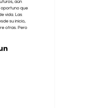
uturos, aún 
o oportuno que 
e vida. Las 
e su inicio, 
e otras. Pero 
un 