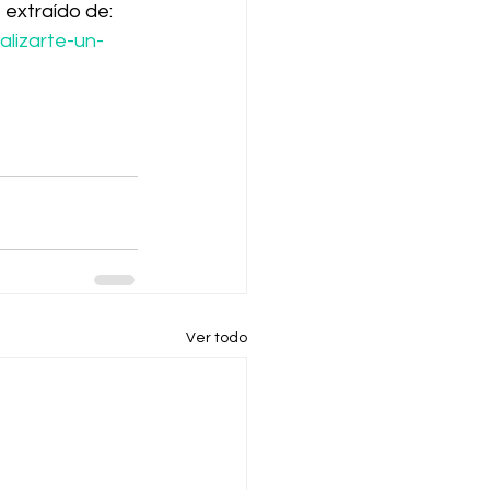
extraído de: 
alizarte-un-
Ver todo