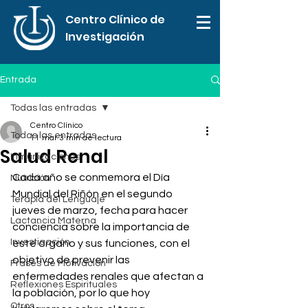
Centro Clínico de
Investigación
Entrada
Todas las entradas
Centro Clínico
Todas las entradas
11 mar
3 min de lectura
Salud Renal
Inmunizaciones
Cada año se conmemora el Día 
Nutrición
Mundial del Riñón en el segundo 
Terapia del Lenguaje
jueves de marzo, fecha para hacer 
Lactancia Materna
conciencia sobre la importancia de 
Investigación
este órgano y sus funciones, con el 
objetivo de prevenir las 
Frases de Motivación
enfermedades renales que afectan a 
Reflexiones Espirituales
la población, por lo que hoy 
Otros