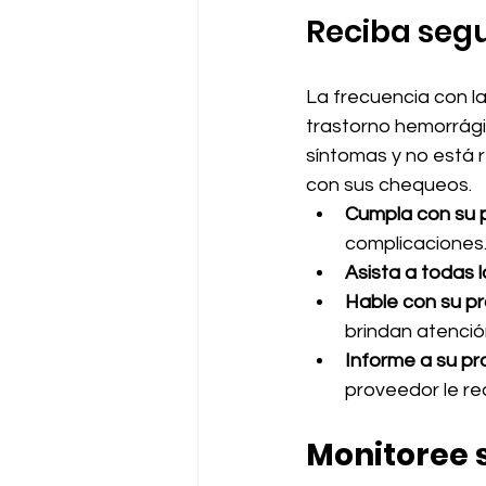
Reciba segu
La frecuencia con l
trastorno hemorrágic
síntomas y no está 
con sus chequeos.
Cumpla con su 
complicaciones.
Asista a todas l
Hable con su pr
brindan atenció
Informe a su pr
proveedor le re
Monitoree 