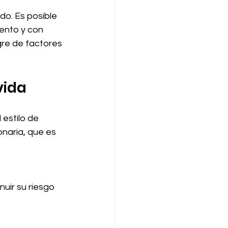
do. Es posible 
ento y con 
gre de factores 
vida
estilo de 
onaria, que es 
uir su riesgo 