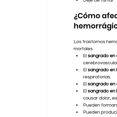
Deje de fumar.
¿Cómo afect
hemorrági
Los trastornos hem
mortales.
El 
sangrado en e
cerebrovascula
El 
sangrado en 
respiratorias.
El 
sangrado en
El 
sangrado en l
causar dolor, e
Pueden formar
Pueden produci