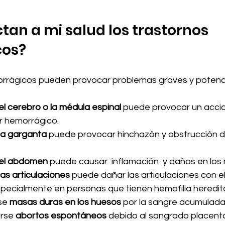
an a mi salud los trastornos 
cos?
orrágicos pueden provocar problemas graves y potenc
l cerebro o la médula espinal
 puede provocar un acci
r hemorrágico.
la garganta
 puede provocar hinchazón y obstrucción de
 el abdomen
 puede causar  inflamación  y daños en los 
as articulaciones
 puede dañar las articulaciones con el
specialmente en personas que tienen hemofilia heredita
se 
masas duras en los huesos
 por la sangre acumulada
rse 
abortos espontáneos
 debido al sangrado placenta