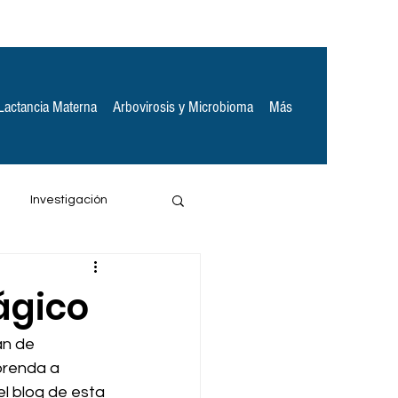
Lactancia Materna
Arbovirosis y Microbioma
Más
Investigación
ágico
an de 
prenda a 
l blog de esta 