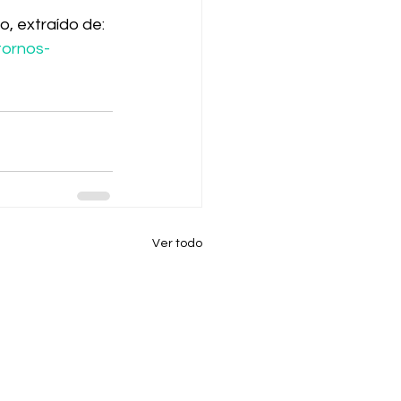
o, extraído de: 
tornos-
Ver todo