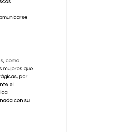
ascos 
comunicarse 
os, como 
s mujeres que 
ágicas, por 
te el 
ica 
inada con su 