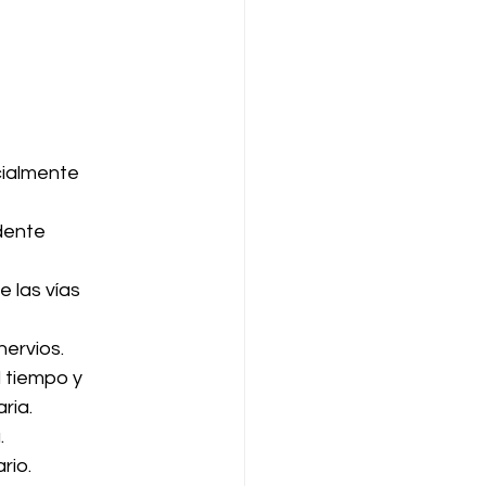
ialmente 
dente 
 las vías 
nervios.
 tiempo y 
ria.
.
rio.