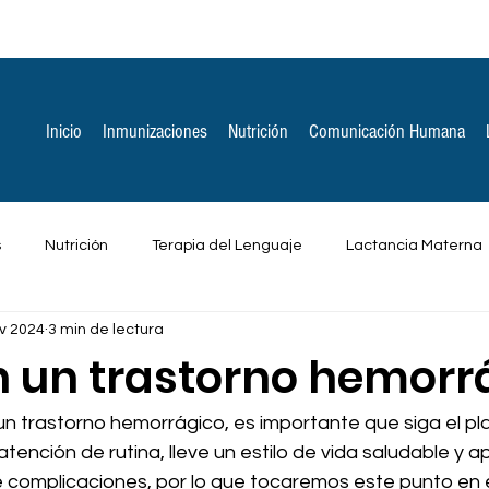
Inicio
Inmunizaciones
Nutrición
Comunicación Humana
s
Nutrición
Terapia del Lenguaje
Lactancia Materna
v 2024
3 min de lectura
ones Espirituales
Otros
on un trastorno hemorr
 un trastorno hemorrágico, es importante que siga el pl
atención de rutina, lleve un estilo de vida saludable y a
de complicaciones, por lo que tocaremos este punto en e