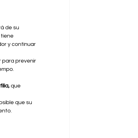
á de su 
tiene 
or y continuar 
 para prevenir 
iempo.
lia,
 que 
osible que su 
ento.