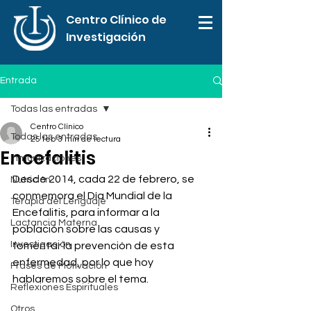
Centro Clínico de
Investigación
Entrada
Todas las entradas
Centro Clínico
Todas las entradas
25 feb
3 min de lectura
Encefalitis
Inmunizaciones
Desde 2014, cada 22 de febrero, se 
Nutrición
conmemora el Día Mundial de la 
Terapia del Lenguaje
Encefalitis, para informar a la 
Lactancia Materna
población sobre las causas y 
Investigación
fomentar la prevención de esta 
enfermedad, por lo que hoy 
Frases de Motivación
hablaremos sobre el tema.
Reflexiones Espirituales
Otros