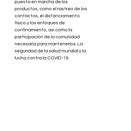
puesta en marcha de los 
productos, como el rastreo de los 
contactos, el distanciamiento 
físico y los enfoques de 
confinamiento, así como la 
participación de la comunidad 
necesaria para mantenerlos. La 
seguridad de la salud mundial y la 
lucha contra la COVID-19 
dependen de que ahora se 
afiancen los sistemas de salud en 
todo el mundo.
Referencias:
Organización Mundial de la Salud ( 
Junio 2020) Novedades sobre el 
acelerador del acceso a las 