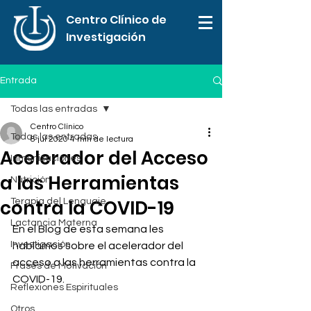
Centro Clínico de
Investigación
Entrada
Todas las entradas
Centro Clínico
Todas las entradas
8 jul 2020
4 min de lectura
Acelerador del Acceso
Inmunizaciones
a las Herramientas
Nutrición
contra la COVID-19
Terapia del Lenguaje
Lactancia Materna
En el Blog de esta semana les 
Investigación
hablamos sobre el acelerador del 
acceso a las herramientas contra la 
Frases de Motivación
COVID-19. 
Reflexiones Espirituales
Otros