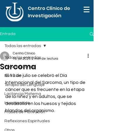
Centro Clínico de
Investigación
Entrada
Todas las entradas
Centro Clínico
Todas las entradas
16 jul 2025
2 min de lectura
Sarcoma
Inmunizaciones
El 13 de julio se celebró el Día 
Nutrición
Internacional del Sarcoma, un tipo de 
Terapia del Lenguaje
cáncer que es frecuente en la etapa 
Lactancia Materna
de la niñez y en adultos, que se 
Investigación
desarrolla en los huesos y tejidos 
blandos del organismo.
Frases de Motivación
Reflexiones Espirituales
Otros